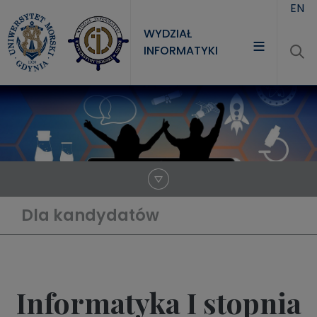
Przejdź do treści
EN
WYDZIAŁ
INFORMATYKI
WYDZIAŁ
STUDIA
NAUKA
JEDNOSTKI
Dla kandydatów
Informatyka I stopnia