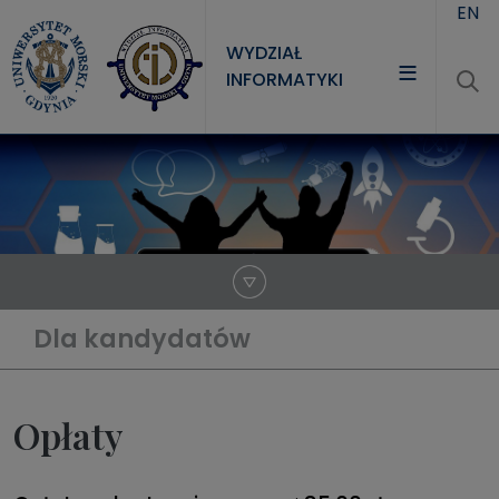
Przejdź do treści
EN
WYDZIAŁ
INFORMATYKI
WYDZIAŁ
STUDIA
NAUKA
JEDNOSTKI
Dla kandydatów
Opłaty