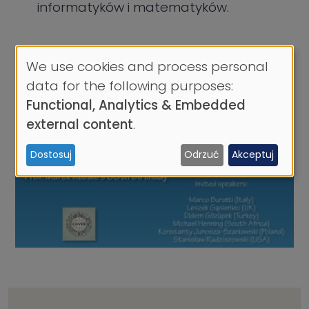
informatyków i matematyków.
We use cookies and process personal
Use
data for the following purposes:
of
Functional, Analytics & Embedded
personal
external content
.
data
Dostosuj
Odrzuć
Akceptuj
and
cookies