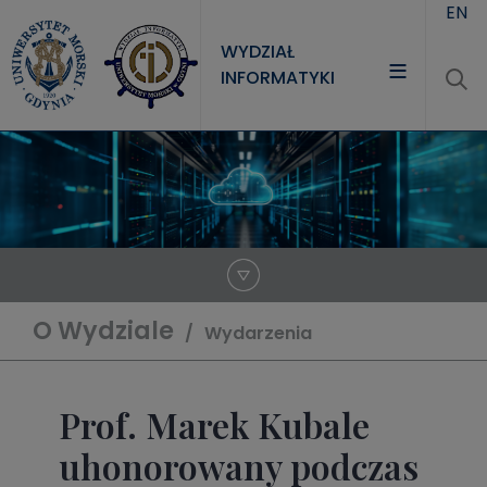
Przejdź do treści
EN
WYDZIAŁ
INFORMATYKI
WYDZIAŁ
STUDIA
NAUKA
JEDNOSTKI
O Wydziale
Wydarzenia
Prof. Marek Kubale
uhonorowany podczas